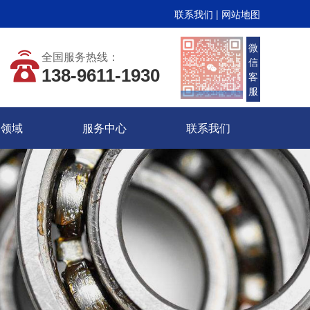
联系我们
|
网站地图
微
全国服务热线：
信
138-9611-1930
客
服
用领域
服务中心
联系我们