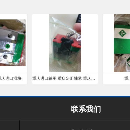
 重庆进口滑块
重庆进口轴承 重庆SKF轴承 重庆NSK轴承 重庆FAG轴承 重庆轴承
重
联系我们