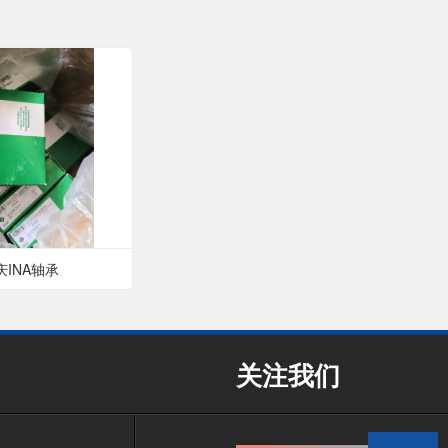
庆INA轴承
关注我们