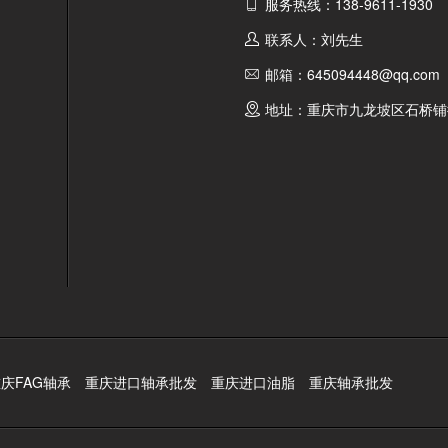
服务热线：138-9611-1930
联系人：刘先生
邮箱：645094448@qq.com
地址：重庆市九龙坡区石桥铺
庆FAG轴承
重庆进口轴承批发
重庆进口油脂
重庆轴承批发