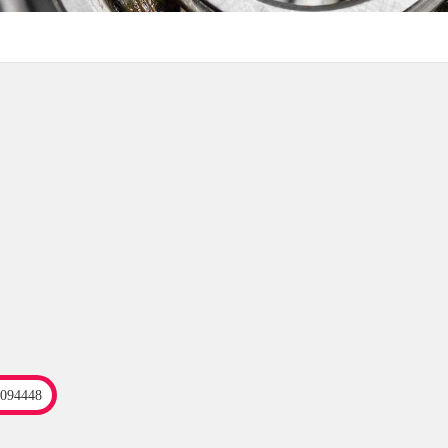
094448